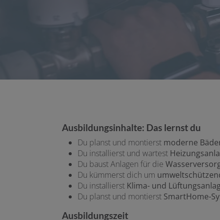
Ausbildungsinhalte: Das lernst du
Du planst und montierst
moderne Bäde
Du installierst und wartest
Heizungsanla
Du baust Anlagen für die
Wasserversorg
Du kümmerst dich um
umweltschützend
Du installierst
Klima- und Lüftungsanla
Du planst und montierst
SmartHome-Sy
Ausbildungszeit