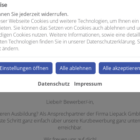
ise
en Sie jederzeit widerrufen.
Persönlicher Ansprechpartner
ser Webseite Cookies und weitere Technologien, um Ihnen ein
ieten. Sie können das Setzen von Cookies auch ablehnen und un
igen Cookies nutzen. Weitere Informationen, sowie eine detaill
ten Technologien finden Sie in unserer Datenschutzerklärung. S
t ändern.
Einstellungen öffnen
Alle ablehnen
Alle akzeptiere
Datenschutz
Impressum
Liebe/r Bewerber/-in,
heren Ausbildung? Als Ansprechpartner der Firma Liepack Gmb
ste Schritt ganz einfach über unsere Kurzbewerbung ganz unten, 
erreichbar.
Wir freuen uns auf dich!