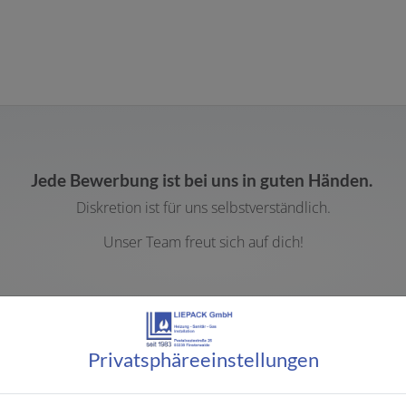
Jede Bewerbung ist bei uns in guten Händen.
Diskretion ist für uns selbstverständlich.
Unser Team freut sich auf dich!
Jetzt bewerben!
Privatsphäre­einstellungen