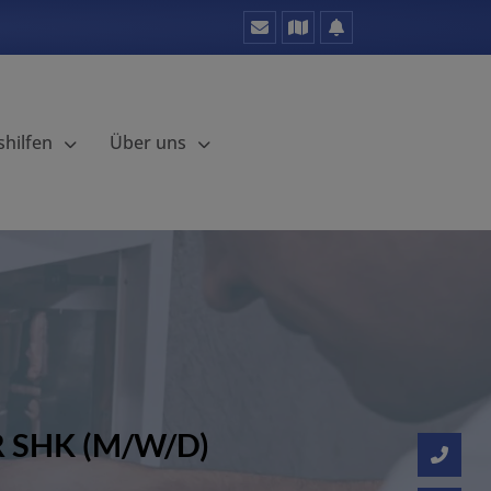
hilfen
Über uns
 SHK (M/W/D)