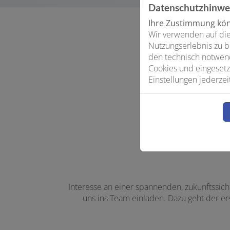
Datenschutzhinwe
Ihre Zustimmung könn
Wir verwenden auf die
Nutzungserlebnis zu b
den technisch notwend
Cookies und eingesetz
Einstellungen jederzei
Interesse an einer spannenden, zukunftssic
uns ins Team einladen. Dazu geht der er