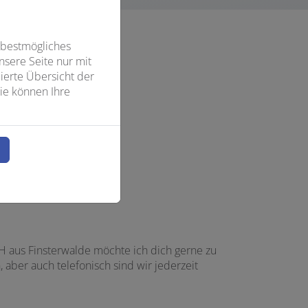
 bestmögliches
sere Seite nur mit
ierte Übersicht der
ie können Ihre
n
H aus Finsterwalde möchte ich dich gerne zu
aber auch telefonisch sind wir jederzeit